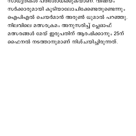
സാധ്യതകൾ പരിശോധിക്കുകയാണ്. വിഷയം
സർക്കാരുമായി കൂടിയാലോചിക്കേണ്ടതുണ്ടെന്നും
ഐപിഎൽ ചെയർമാൻ അരുൺ ധുമാൽ പറഞ്ഞു.
നിലവിലെ മത്സരക്രമം അനുസരിച്ച് പ്ലേഓഫ്
മത്സരങ്ങൾ മേയ് ഇരുപതിന് ആരംഭിക്കാനും 25ന്
ഫൈനൽ നടത്താനുമാണ് നിശ്ചയിച്ചിരുന്നത്.