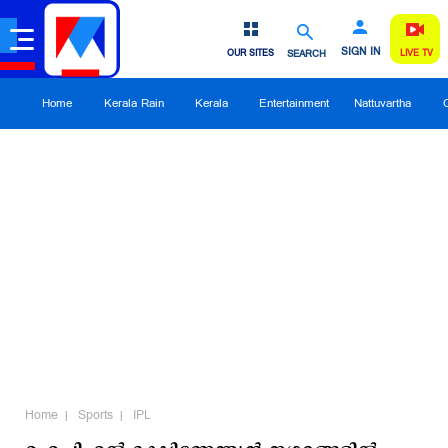
SIGN IN
OUR SITES
SEARCH
LIVE TV
Home
Kerala Rain
Kerala
Entertainment
Nattuvartha
Home
Sports
IPL