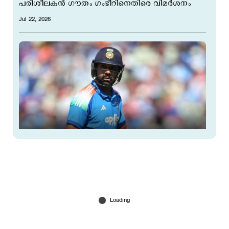
പരിശീലകന്‍ ഗൗതം ഗംഭീറിനെതിരെ വിമര്‍ശനം
Jul 22, 2026
'രോഹിതിന്‍റെ കാര്യത്തില്‍ സത്യം അതല്ല';
'അവസാന ഏകദിന'ത്തില്‍ പ്രതികരിച്ച്
ബിസിസിഐ
Jul 18, 2026