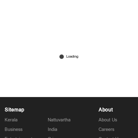
'ഈ പോക്ക് ശരിയല്ല, കുറച്ചൊക്കെ നിയന്ത്രണം
വേണം'; വൈഭവിനും അഭിഷേകിനും
ബിസിസിഐയുടെ മുന്നറിയിപ്പ്
Jul 10, 2026
Sitemap
About
Kerala
Nattuvartha
About Us
Business
India
Careers