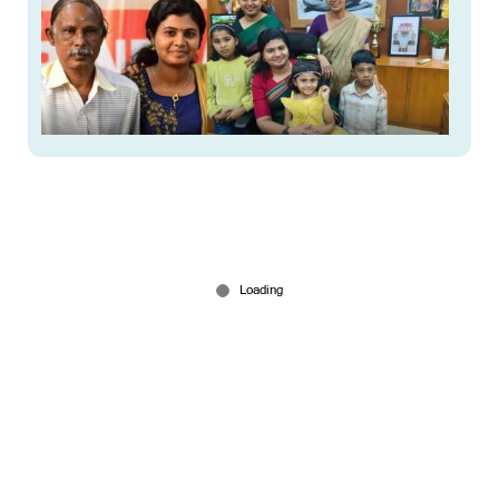
അച്ഛന്‍റെ ചിത്രം മേശയില്‍ വച്ച് കലക്ടര്‍
ചുമതലയേറ്റു; തൃശൂര്‍ കലക്ടറേറ്റില്‍ വൈകാരിക
രംഗം
Mar 03, 2026