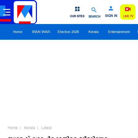
SIGN IN
OUR SITES
SEARCH
LIVE TV
Home
IRAN WAR
Election 2026
Kerala
Entertainment
Home
Kerala
Latest