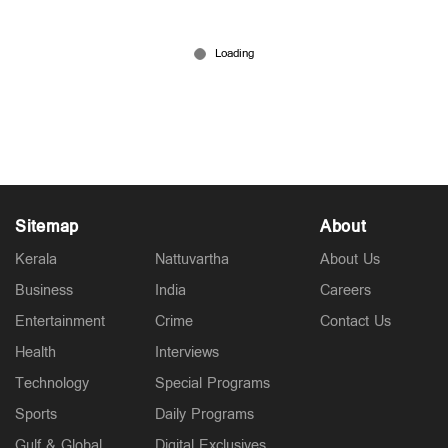
'അന്ന് സ്റ്റീവ് വോ തൂക്കി, ഇന്ന് നമ്മുടെ സ്വന്തം
സഞ്ജുവും, ഷോർട്ട്പിച്ച് പന്തുകളെ അതിജീവിച്ച
വഴി'; വൈറല്‍ കുറിപ്പ്
Mar 03, 2026
Sitemap
About
Kerala
Nattuvartha
About Us
Business
India
Careers
Entertainment
Crime
Contact Us
Health
Interviews
Technology
Special Programs
Sports
Daily Programs
Gulf & Global
Digital Exclusives