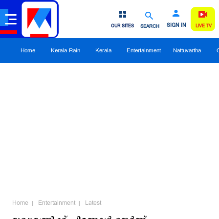
SIGN IN
OUR SITES
SEARCH
LIVE TV
Home
Kerala Rain
Kerala
Entertainment
Nattuvartha
Home
Entertainment
Latest