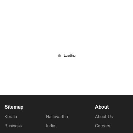
'കളവ് മൂടിവയ്ക്കാന്‍ നൂറ് കള്ളം നിരത്തേണ്ടി
വരും; വ്യാജ പ്രതീക്ഷ നൽകി പിണറായി ആരെയും
പറഞ്ഞയക്കില്ല’: കെ.ടി.ജലീല്‍
Aug 04, 2026
Sitemap
About
Kerala
Nattuvartha
About Us
Business
India
Careers